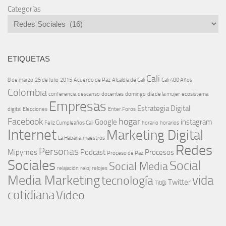
Categorías
ETIQUETAS
Cali
8 de marzo
25 de Julio
2015
Acuerdo de Paz
Alcaldía de Cali
Cali 480 Años
Colombia
conferencia
descanso
docentes
domingo
día de la mujer
ecosistema
Empresas
Estrategia Digital
digital
Elecciones
Enter.Foros
Facebook
hogar
Google
instagram
Feliz Cumpleaños Cali
horario
horarios
Internet
Marketing Digital
La Habana
maestros
Redes
Personas
Mipymes
Podcast
Procesos
Proceso de Paz
Sociales
Social
Social Media
relajación
reloj
relojes
Media Marketing
vida
tecnología
Twitter
Tit@
cotidiana
Video