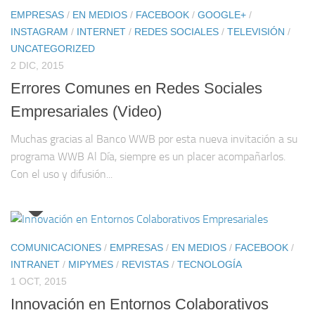
EMPRESAS
/
EN MEDIOS
/
FACEBOOK
/
GOOGLE+
/
INSTAGRAM
/
INTERNET
/
REDES SOCIALES
/
TELEVISIÓN
/
UNCATEGORIZED
2 DIC, 2015
Errores Comunes en Redes Sociales
Empresariales (Video)
Muchas gracias al Banco WWB por esta nueva invitación a su
programa WWB Al Día, siempre es un placer acompañarlos.
Con el uso y difusión...
COMUNICACIONES
/
EMPRESAS
/
EN MEDIOS
/
FACEBOOK
/
INTRANET
/
MIPYMES
/
REVISTAS
/
TECNOLOGÍA
1 OCT, 2015
Innovación en Entornos Colaborativos