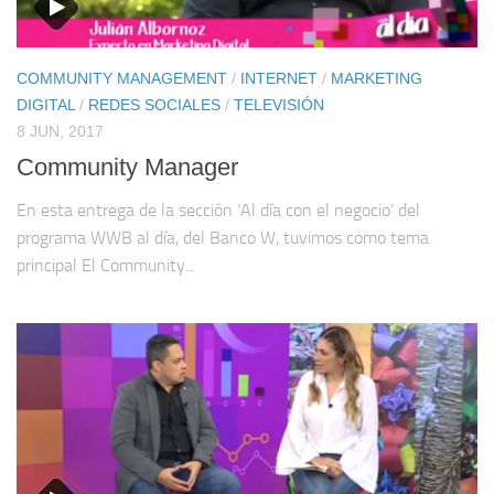
COMMUNITY MANAGEMENT
/
INTERNET
/
MARKETING
DIGITAL
/
REDES SOCIALES
/
TELEVISIÓN
8 JUN, 2017
Community Manager
En esta entrega de la sección ‘Al día con el negocio’ del
programa WWB al día, del Banco W, tuvimos como tema
principal El Community...