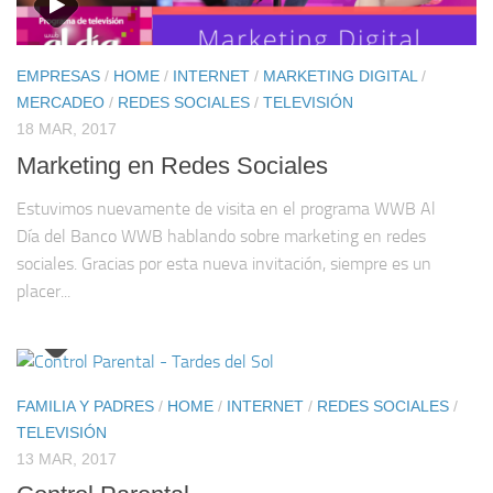
EMPRESAS
/
HOME
/
INTERNET
/
MARKETING DIGITAL
/
MERCADEO
/
REDES SOCIALES
/
TELEVISIÓN
18 MAR, 2017
Marketing en Redes Sociales
Estuvimos nuevamente de visita en el programa WWB Al
Día del Banco WWB hablando sobre marketing en redes
sociales. Gracias por esta nueva invitación, siempre es un
placer...
FAMILIA Y PADRES
/
HOME
/
INTERNET
/
REDES SOCIALES
/
TELEVISIÓN
13 MAR, 2017