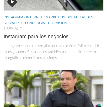
INSTAGRAM
/
INTERNET
/
MARKETING DIGITAL
/
REDES
SOCIALES
/
TECNOLOGÍA
/
TELEVISIÓN
7 SEP, 2017
Instagram para los negocios
Instagram es una red social y una aplicación móvil para subir
fotos y videos. Sus usuarios también pueden aplicar efectos
fotográficos como filtros o colores...