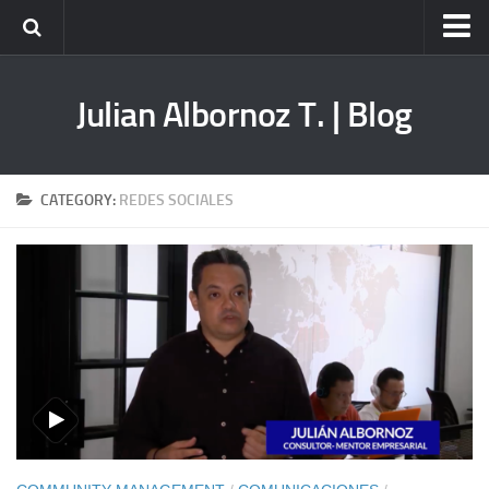
Home
Julian Albornoz T. | Blog
Servicios
Consultoría
Consultoría Grupal en Estrategia Empresarial
CATEGORY:
REDES SOCIALES
Consultoría Grupal en Estrategia de Marketing
Capacitación
Conferencias
Talleres
Mentoría
Empresas
Marketing Digital