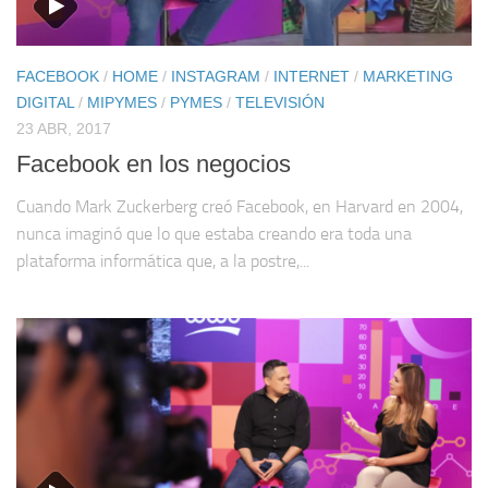
FACEBOOK
/
HOME
/
INSTAGRAM
/
INTERNET
/
MARKETING
DIGITAL
/
MIPYMES
/
PYMES
/
TELEVISIÓN
23 ABR, 2017
Facebook en los negocios
Cuando Mark Zuckerberg creó Facebook, en Harvard en 2004,
nunca imaginó que lo que estaba creando era toda una
plataforma informática que, a la postre,...