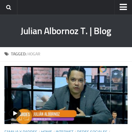
Home
Julian Albornoz T. | Blog
Servicios
Consultoría
Consultoría Grupal en Estrategia Empresarial
TAGGED:
HOGAR
Consultoría Grupal en Estrategia de Marketing
Capacitación
Conferencias
Talleres
Mentoría
Empresas
Marketing Digital