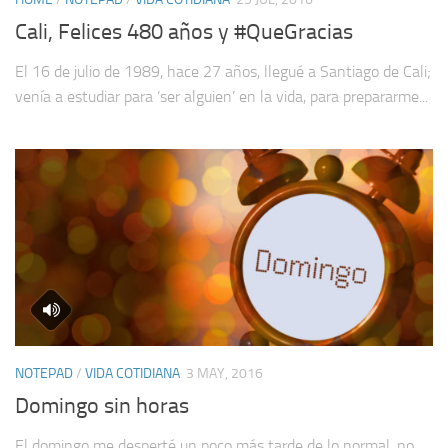
Cali, Felices 480 años y #QueGracias
El 16 de julio de 1989, hace 27 años, llegué a Santiago de Cali;
venía a estudiar para ‘ser alguien’ en la vida, para prepararme...
NOTEPAD
/
VIDA COTIDIANA
3 MAY, 2016
Domingo sin horas
El domingo me desperté un poco más tarde de lo normal, no