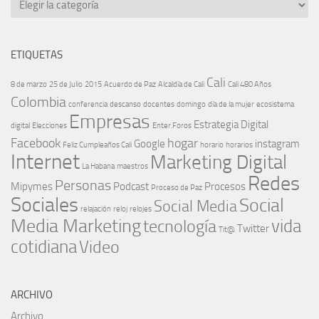
ETIQUETAS
Cali
8 de marzo
25 de Julio
2015
Acuerdo de Paz
Alcaldía de Cali
Cali 480 Años
Colombia
conferencia
descanso
docentes
domingo
día de la mujer
ecosistema
Empresas
Estrategia Digital
digital
Elecciones
Enter.Foros
Facebook
hogar
Google
instagram
Feliz Cumpleaños Cali
horario
horarios
Internet
Marketing Digital
La Habana
maestros
Redes
Personas
Mipymes
Podcast
Procesos
Proceso de Paz
Sociales
Social
Social Media
relajación
reloj
relojes
Media Marketing
vida
tecnología
Twitter
Tit@
cotidiana
Video
ARCHIVO
Archivo