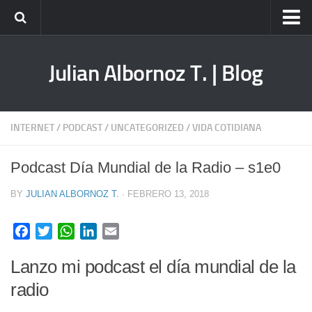
Home
Julian Albornoz T. | Blog
Servicios
Consultoría
Consultoría Grupal en Estrategia Empresarial
INTERNET
/
PODCAST
/
UNCATEGORIZED
/
VIDA COTIDIANA
Consultoría Grupal en Estrategia de Marketing
Podcast Día Mundial de la Radio – s1e0
Capacitación
Conferencias
BY
JULIAN ALBORNOZ T.
· FEBRERO 13, 2018
Talleres
Facebook
Twitter
WhatsApp
LinkedIn
Email
Mentoría
Empresas
Lanzo mi podcast el día mundial de la
radio
Marketing Digital