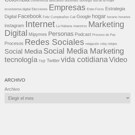
conferencia
descanso
docentes
domingo
día de la mujer
Empresas
Estrategia
ecosistema digital
Elecciones
Enter.Foros
Facebook
hogar
Digital
Google
Feliz Cumpleaños Cali
horario
horarios
Internet
Marketing
instagram
La Habana
maestros
Digital
Personas
Mipymes
Podcast
Proceso de Paz
Redes Sociales
Procesos
relajación
reloj
relojes
Social Media Marketing
Social Media
vida cotidiana
tecnología
Video
Twitter
Tit@
ARCHIVO
Archivo