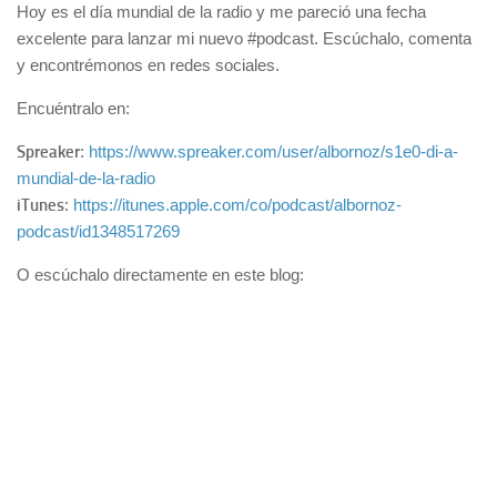
Redes Sociales
Hoy es el día mundial de la radio y me pareció una fecha
excelente para lanzar mi nuevo #podcast. Escúchalo, comenta
Tecnología
y encontrémonos en redes sociales.
Podcasts
Encuéntralo en:
Block de Notas
Spreaker
:
https://www.spreaker.com/user/albornoz/s1e0-di-a-
Sobre Mi
mundial-de-la-radio
iTunes
Contacto
:
https://itunes.apple.com/co/podcast/albornoz-
podcast/id1348517269
O escúchalo directamente en este blog: