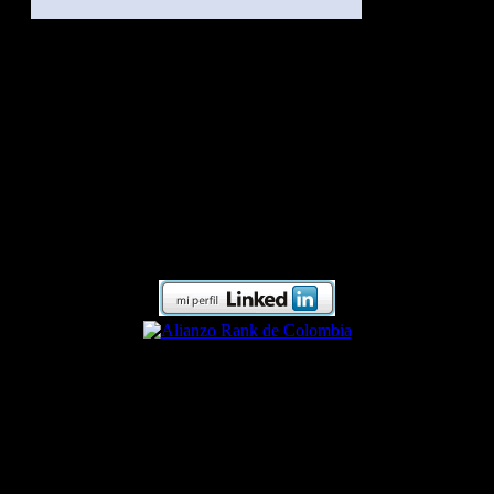
Instagram
Este mensaje de error solo es visible para los administradores
de WordPress
Error: No hay cuenta conectada.
Por favor, ve a la página de ajustes de Instagram Feed para
conectar una cuenta.
Radionline.CO