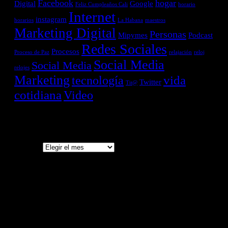
Facebook
hogar
Digital
Google
Feliz Cumpleaños Cali
horario
Internet
instagram
horarios
La Habana
maestros
Marketing Digital
Personas
Mipymes
Podcast
Redes Sociales
Procesos
Proceso de Paz
relajación
reloj
Social Media
Social Media
relojes
Marketing
vida
tecnología
Twitter
Tit@
cotidiana
Video
Archivo
Archivo