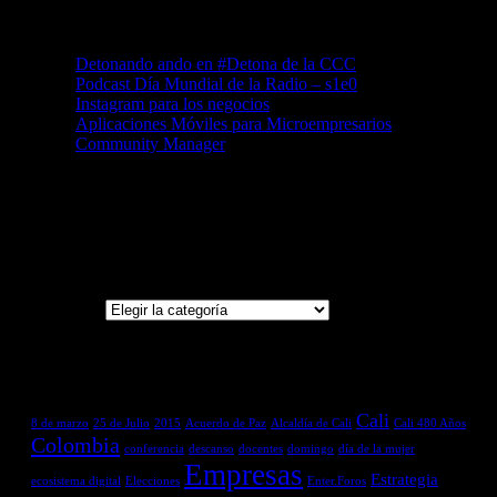
Artículos Recientes
Detonando ando en #Detona de la CCC
Podcast Día Mundial de la Radio – s1e0
Instagram para los negocios
Aplicaciones Móviles para Microempresarios
Community Manager
Categorías
Categorías
Etiquetas
Cali
8 de marzo
25 de Julio
2015
Acuerdo de Paz
Alcaldía de Cali
Cali 480 Años
Colombia
conferencia
descanso
docentes
domingo
día de la mujer
Empresas
Estrategia
ecosistema digital
Elecciones
Enter.Foros