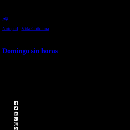
Tagged:
horarios
Notepad
/
Vida Cotidiana
3 May, 2016
Domingo sin horas
El domingo me desperté un poco más tarde de lo normal, no había
tenido una buena noche como ya es costumbre. Lo primero que
pensé...
Follow: