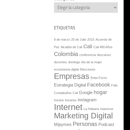
ETIQUETAS
8 de marzo
25 de Julio
2015
Acuerdo de
Cali
Paz
Alcaldía de Cali
Cali 480 Años
Colombia
conferencia
descanso
docentes
domingo
día de la mujer
ecosistema digital
Elecciones
Empresas
Enter.Foros
Facebook
Estrategia Digital
Feliz
hogar
Google
Cumpleaños Cali
instagram
horario
horarios
Internet
La Habana
maestros
Marketing Digital
Personas
Mipymes
Podcast