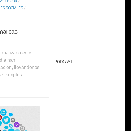
FACEBOOK
/
ES SOCIALES
/
 marcas
obalizado en el
edia han
PODCAST
mación, llevándonos
ser simples