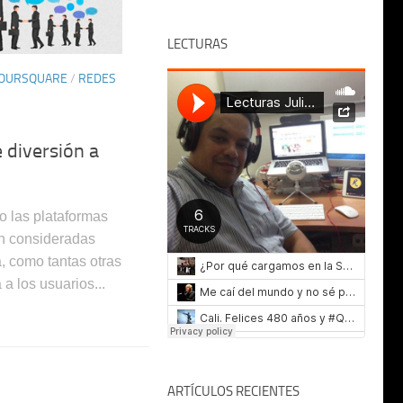
LECTURAS
OURSQUARE
/
REDES
 diversión a
o las plataformas
an consideradas
, como tantas otras
 a los usuarios...
ARTÍCULOS RECIENTES