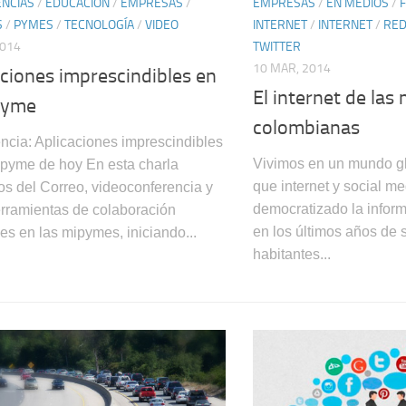
NCIAS
/
EDUCACIÓN
/
EMPRESAS
/
EMPRESAS
/
EN MEDIOS
/
S
/
PYMES
/
TECNOLOGÍA
/
VIDEO
INTERNET
/
INTERNET
/
RED
2014
TWITTER
10 MAR, 2014
aciones imprescindibles en
El internet de las
pyme
colombianas
ncia: Aplicaciones imprescindibles
Vivimos en un mundo gl
ipyme de hoy En esta charla
que internet y social m
s del Correo, videoconferencia y
democratizado la infor
erramientas de colaboración
en los últimos años de 
les en las mipymes, iniciando...
habitantes...