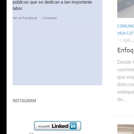
públicos que se dedican a tan importante
labor.
Ver en Facebook
·
Comparte
COMUNIC
VIDA COT
11 ABR, 
Enfoq
Desde h
razones
que exi
direcci
enfoque
de...
INSTAGRAM