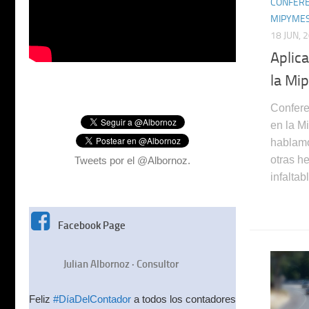
CONFERE
MIPYME
18 JUN, 
Aplic
la Mi
Confere
en la M
hablamo
otras h
Tweets por el @Albornoz.
infaltab
Facebook Page
Julian Albornoz · Consultor
Feliz
#DíaDelContador
a todos los contadores