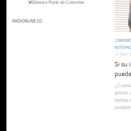
RADIONLINE.CO
COMUNIC
NOTEPA
17 SEP, 
Si su 
puede’
¿Cuanta
genial,
ventas q
problem