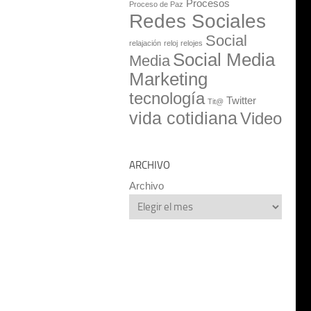
Procesos
Proceso de Paz
Redes Sociales
Social
relajación
reloj
relojes
Social Media
Media
Marketing
tecnología
Twitter
Tit@
vida cotidiana
Video
ARCHIVO
Archivo