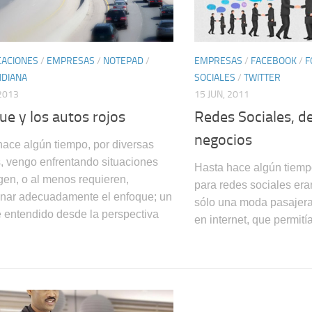
ACIONES
/
EMPRESAS
/
NOTEPAD
/
EMPRESAS
/
FACEBOOK
/
F
IDIANA
SOCIALES
/
TWITTER
2013
15 JUN, 2011
ue y los autos rojos
Redes Sociales, de
negocios
ace algún tiempo, por diversas
, vengo enfrentando situaciones
Hasta hace algún tiemp
gen, o al menos requieren,
para redes sociales er
onar adecuadamente el enfoque; un
sólo una moda pasajera
 entendido desde la perspectiva
en internet, que permitía