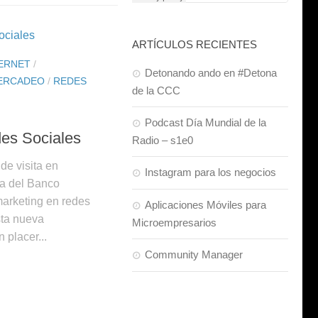
ARTÍCULOS RECIENTES
ERNET
/
Detonando ando en #Detona
ERCADEO
/
REDES
de la CCC
Podcast Día Mundial de la
es Sociales
Radio – s1e0
e visita en
Instagram para los negocios
a del Banco
rketing en redes
Aplicaciones Móviles para
sta nueva
Microempresarios
 placer...
Community Manager