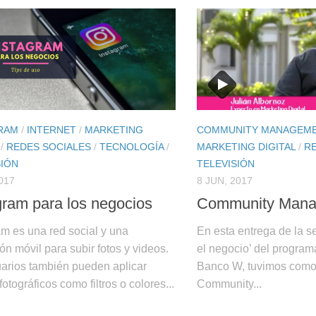
RAM
/
INTERNET
/
MARKETING
COMMUNITY MANAGEM
/
REDES SOCIALES
/
TECNOLOGÍA
/
MARKETING DIGITAL
/
R
SIÓN
TELEVISIÓN
017
8 JUN, 2017
gram para los negocios
Community Mana
am es una red social y una
En esta entrega de la s
ón móvil para subir fotos y videos.
el negocio’ del program
arios también pueden aplicar
Banco W, tuvimos como 
fotográficos como filtros o colores...
Community...