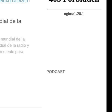
UNCATEGORIZED
/
ial de la
 mundial de la
ial de la radio y
xcelente para
PODCAST