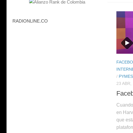
RADIONLINE.CO
FACEB
INTERN
/
PYMES
23 ABR,
Faceb
Cuando 
en Harv
que est
platafor