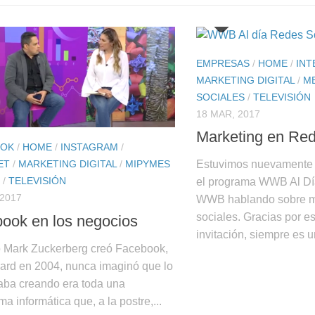
EMPRESAS
/
HOME
/
INT
MARKETING DIGITAL
/
M
SOCIALES
/
TELEVISIÓN
18 MAR, 2017
Marketing en Red
OOK
/
HOME
/
INSTAGRAM
/
Estuvimos nuevamente d
ET
/
MARKETING DIGITAL
/
MIPYMES
/
TELEVISIÓN
el programa WWB Al Dí
 2017
WWB hablando sobre ma
sociales. Gracias por e
ook en los negocios
invitación, siempre es un
Mark Zuckerberg creó Facebook,
ard en 2004, nunca imaginó que lo
aba creando era toda una
ma informática que, a la postre,...