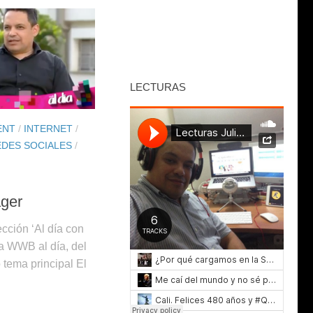
LECTURAS
ENT
/
INTERNET
/
EDES SOCIALES
/
ger
ección ‘Al día con
a WWB al día, del
tema principal El