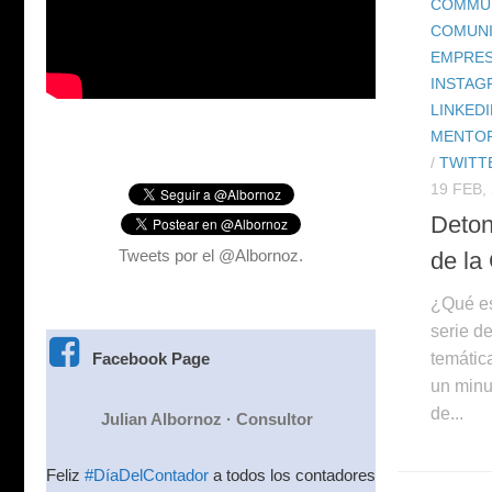
COMMU
COMUNI
EMPRE
INSTAG
LINKEDI
MENTOR
/
TWITT
19 FEB,
Deton
Tweets por el @Albornoz.
de l
¿Qué e
serie d
temátic
Facebook Page
un minu
de...
Julian Albornoz · Consultor
Feliz
#DíaDelContador
a todos los contadores