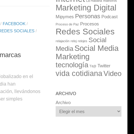
La Habana
maestros
Marketing Digital
Personas
Mipymes
Podcast
/
FACEBOOK
/
Procesos
Proceso de Paz
Redes Sociales
REDES SOCIALES
/
Social
relajación
reloj
relojes
Social Media
Media
s marcas
Marketing
tecnología
Twitter
Tit@
vida cotidiana
Video
obalizado en el
edia han
mación, llevándonos
ARCHIVO
ser simples
Archivo