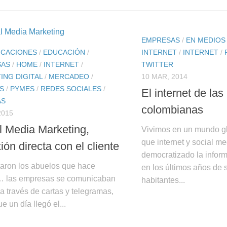
EMPRESAS
/
EN MEDIOS
CACIONES
/
EDUCACIÓN
/
INTERNET
/
INTERNET
/
SAS
/
HOME
/
INTERNET
/
TWITTER
ING DIGITAL
/
MERCADEO
/
10 MAR, 2014
S
/
PYMES
/
REDES SOCIALES
/
El internet de la
AS
colombianas
2015
l Media Marketing,
Vivimos en un mundo gl
que internet y social m
ión directa con el cliente
democratizado la infor
aron los abuelos que hace
en los últimos años de 
… las empresas se comunicaban
habitantes...
 a través de cartas y telegramas,
e un día llegó el...