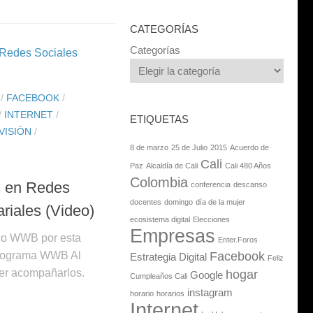
CATEGORÍAS
Categorías
/
FACEBOOK
/
/
INTERNET
/
ETIQUETAS
VISIÓN
/
8 de marzo
25 de Julio
2015
Acuerdo de
Cali
Paz
Alcaldía de Cali
Cali 480 Años
Colombia
 en Redes
conferencia
descanso
docentes
domingo
día de la mujer
riales (Video)
ecosistema digital
Elecciones
Empresas
co WWB por esta
Enter.Foros
 programa WWB Al
Facebook
Estrategia Digital
Feliz
cer acompañarlos.
hogar
Google
Cumpleaños Cali
instagram
horario
horarios
Internet