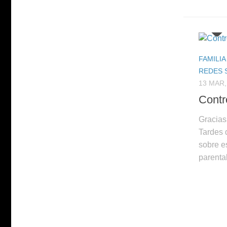
FAMILIA
REDES 
13 MAR,
Contr
Gracias
Tardes d
sobre es
parental