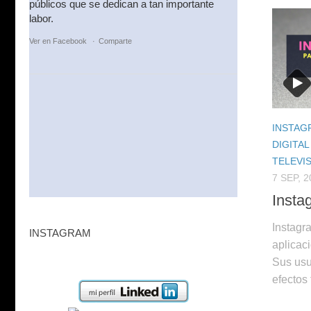
públicos que se dedican a tan importante
labor.
Ver en Facebook
·
Comparte
INSTAG
DIGITAL
TELEVI
7 SEP, 2
Insta
Instagr
INSTAGRAM
aplicaci
Sus usu
efectos 