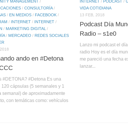
NITY MANAGEMENT
/
INTERNET
/
PODCAST
/
CACIONES
/
CONSULTORÍA
/
VIDA COTIDIANA
SAS
/
EN MEDIOS
/
FACEBOOK
/
13 FEB, 2018
RAM
/
INTERNET
/
INTERNET
/
Podcast Día Mund
N
/
MARKETING DIGITAL
/
Radio – s1e0
ÍA
/
MERCADEO
/
REDES SOCIALES
ER
Lanzo mi podcast el día
 2018
radio Hoy es el día mund
ando ando en #Detona
me pareció una fecha e
lanzar...
a CCC
s #DETONA? #Detona Es una
e 120 cápsulas (5 semanales y 1
a semanal) de aproximadamente
to, con temáticas como: vehículos