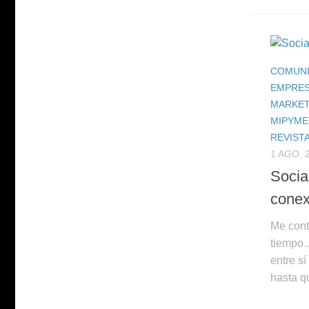
COMUNI
EMPRE
MARKET
MIPYME
REVIST
1 AGO, 
Socia
conex
Me cont
tiempo
entre sí
hasta qu