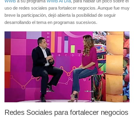
WWB
a su programa
WWB Al Día
, para hablar un poco sobre el
uso de redes sociales para fortalecer negocios. Aunque fue muy
Tecnología
breve la participación, dejó abierta la posibilidad de seguir
Podcasts
desarrollando el tema en programas sucesivos.
Block de Notas
Sobre Mi
Contacto
Redes Sociales para fortalecer negocios