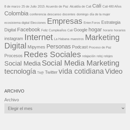
Cali
8 de marzo
25 de Julio
2015
Acuerdo de Paz
Alcaldía de Cali
Cali 480 Años
Colombia
conferencia
descanso
docentes
domingo
día de la mujer
Empresas
Estrategia
ecosistema digital
Elecciones
Enter.Foros
Facebook
hogar
Digital
Google
Feliz Cumpleaños Cali
horario
horarios
Internet
Marketing
instagram
La Habana
maestros
Digital
Personas
Mipymes
Podcast
Proceso de Paz
Redes Sociales
Procesos
relajación
reloj
relojes
Social Media Marketing
Social Media
vida cotidiana
tecnología
Video
Twitter
Tit@
ARCHIVO
Archivo